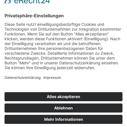
Geschichte LOFT
Inklusion
Linktree
Material
Migrationsgesellschaft
Politische Bildung
Themen / Kooperationen
EU-Mobilität
Wer wir sind
Geschäftsstelle und Vorstand
Mitgliedseinrichtungen
Unsere Positionen
Impressum
Datenschutz
© Copyright 2026 · LOFT Landesorganisation der freien Träger in der