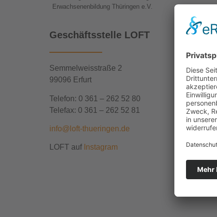
Erwachsenenbildung Thüringen e.V.
Geschäftsstelle LOFT
Semmelweisstraße 2
99096 Erfurt
Telefon: 0 361 – 262 52 80
Telefax: 0 361 – 262 52 81
info@loft-thueringen.de
LOFT auf
Instagram