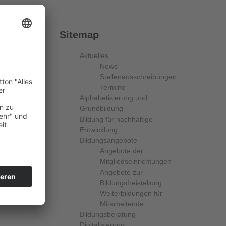
Sitemap
Aktuelles
News
Stellenausschreibungen
Termine
Alphabetisierung und
Grundbildung
Bildung für nachhaltige
Entwicklung
Bildungsangebote
Angebote der
Mitgliedseinrichtungen
Angebote zur
Bildungsfreistellung
Weiterbildungen für
Mitarbeitende
Bildungsberatung
Digitalisierung