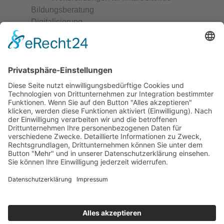
Bildungsberatung
Digitalisierung
Frühkindliche Bildung
Geschichte LOFT
Inklusion
Linktree
Material
Migrationsgesellschaft
Politische Bildung
Themen / Kooperationen
EU-Mobilität
Wer wir sind
Geschäftsstelle und Vorstand
Mitgliedseinrichtungen
Unsere Positionen