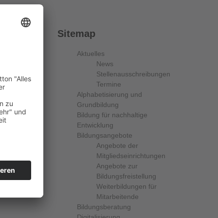
Sitemap
Aktuelles
News
Stellenausschreibungen
Termine
Alphabetisierung und
Grundbildung
Bildung für nachhaltige
Entwicklung
Bildungsangebote
Angebote der
Mitgliedseinrichtungen
Angebote zur
Bildungsfreistellung
Weiterbildungen für
Mitarbeitende
Bildungsberatung
Digitalisierung