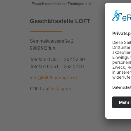
Erwachsenenbildung Thüringen e.V.
Geschäftsstelle LOFT
Semmelweisstraße 2
99096 Erfurt
Telefon: 0 361 – 262 52 80
Telefax: 0 361 – 262 52 81
info@loft-thueringen.de
LOFT auf
Instagram