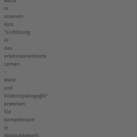
Natur.
In
unserem
Kurs
“Einführung
in
das
erlebnisorientierte
Lernen
–
Wald-
und
Erlebnispädagogik”
erwerben
Sie
Kompetenzen
in
Waldpädagogik,