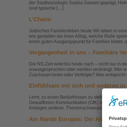
der Stadtsoziologin Saskia Sassen geprägt. Hoh
sind typische […]
L’Chaim
Jüdisches Familienleben heute Wir leben in einer
wie gestalten sie ihren Alltag, welche Rolle spie
einen guten Ausgangspunkt für Familien bietet, 
Vergangenheit in uns – Familiäre V
Die NS-Zeit wirkt bis heute nach – nicht nur in 
unausgesprochen oder werden verdrängt. Wer war
Zuschauer:innen oder Verfolgte? Was entspricht 
Einfühlsam mit sich und anderen i
Lernt, zu euren Bedürfnissen zu stehen. Und zw
Gewaltfreien Kommunikation (GfK) nach Marshall 
Anliegen anderer. Themenschwerpunkte — Klar
Am Rande Europas: Der Alentejo