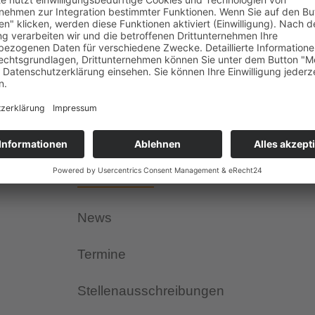
it am Rande Europas und die Region Alentejo ist innerhalb Port
tatur im April 1974 befreite, und auch die zögerliche Politik de
termächtigung: Bis Ende 1975 hatten […]
Aktuelles
News
Termine
Stellenausschreibungen