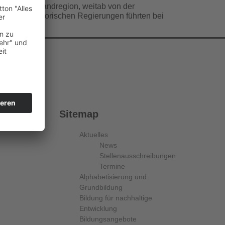
ugals eine Randregion, weitab von der
r ersten provisorischen Regierungen führten bei
Sitemap
Aktuelles
News
Stellenausschreibungen
Termine
Alphabetisierung und
Grundbildung
Bildung für nachhaltige
Entwicklung
Bildungsangebote