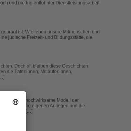
ch und niedrig entlohnter Dienstleistungsarbeit
en geprägt ist. Wie leben unsere Mitmenschen und
ne jüdische Freizeit- und Bildungsstätte, die
hichten. Doch oft bleiben diese Geschichten
 sie Täter:innen, Mitläufer:innen,
[…]
 und zugleich hochwirksame Modell der
thie – für eure eigenen Anliegen und die
eziehungen […]