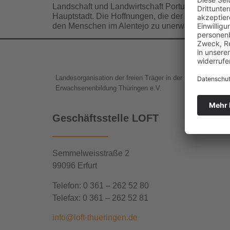
Landschaft und Landwirtschaft Portugal liegt we
Hauptstadt. Die Hoffnungen, die der Sturz der Dik
den Menschen im Alentejo zu unerwarteter Selbs
Landesorganisation der freien Träger in der
Erwachsenenbildung Thüringen e.V.
Geschäftsstelle LOFT
Semmelweisstraße 2
99096 Erfurt
Telefon: 0 361 – 262 52 80
Telefax: 0 361 – 262 52 81
info@loft-thueringen.de