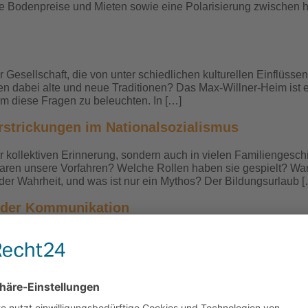
e Bodenpreise und Mieten sowie eine Polarisierung zwischen ho
 Gesellschaft, die von unter schiedlichen kulturellen Einflüss
len dabei alte und neue Traditionen? Das Max-Willner-Heim ist ei
um diese Fragen zu beleuchten. In […]
erstrickungen im Nationalsozialismus
der kollektiven Erinnerung, sondern auch in vielen Familiengesc
en unsere Vorfahren? Welche Rollen haben sie gespielt? Waren
der Wahrheit, und was ist nur ein Mythos? Der Bildungsurlaub 
n der Kommunikation
ar so, dass andere euch darin verstehen können! Das einfache
B. Rosenberg unterstützt euch dabei. Im Mittelpunkt steht Empa
heit im zwischenmenschlichen Umgang finden — Gelingende B